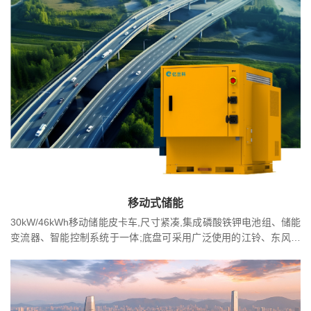
移动式储能
30kW/46kWh移动储能皮卡车,尺寸紧凑,集成磷酸铁钾电池组、储能
变流器、智能控制系统于一体;底盘可采用广泛使用的江铃、东风、
庆铃、尼桑等皮卡车。具备国标直流充电输入,配置有丰富的对外接
口,即插即用;支持100%三相不平衡负荷接入使用。在农电、物流、
环保施工、电力施工、运营商5G改造施工、石化管道焊接施工有着
广阔的应用场景。