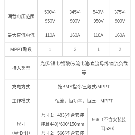
500V-
345V-
540V-
375V-
满载电压范围
950V
900V
950V
900V
最大直流电流
110A
160A
110A
160A
MPPT路数
1
2
1
2
光伏/锂电/铅酸/液流电池/直流母线/直流负载
接入类型
等
充电方式
按BMS指令/三段式/MPPT
工作模式
恒流，恒功率，恒压，MPPT
尺寸1：483(不含安装
566（不含安装挂
尺寸
挂耳440)*600*150mm
耳520）
（W*D*H）
尺寸2：566(不含安装