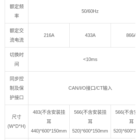
额定频
50/60Hz
率
额定交
216A
433A
866A
流电流
切换时
<10ms
间
同步控
制及保
CAN/I/O接口/CT输入
护接口
483(不含安装挂
566(不含安装挂
566(不含
尺寸
耳
耳
耳
(W*D*H)
440)*600*150mm
520)*600*150mm
520)*600*1