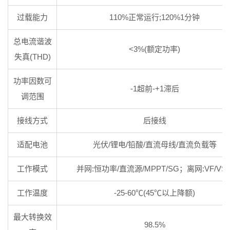
过载能力
110%正常运行;120%1分钟
总电流谐波
<3%(额定功率)
失真(THD)
功率因数可
-1超前-+1滞后
调范围
接线方式
后接线
适配电池
光伏/锂电/铅酸/直流母线/直流负载等
工作模式
并网:恒功率/直流源/MPPT/SG；离网:VF/VS
工作温度
-25-60℃(45℃以上降额)
最大转换效
98.5%