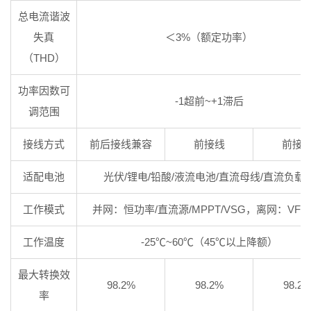
总电流谐波
失真
＜3%（额定功率）
（THD）
功率因数可
-1超前~+1滞后
调范围
接线方式
前后接线兼容
前接线
前接
适配电池
光伏/锂电/铅酸/液流电池/直流母线/直流负载
工作模式
并网：恒功率/直流源/MPPT/VSG，离网：VF/V
工作温度
-25℃~60℃（45℃以上降额）
最大转换效
98.2%
98.2%
98.2
率