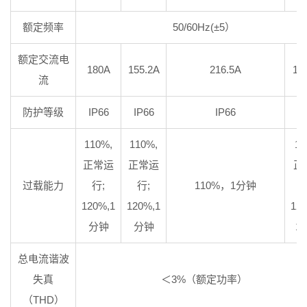
额定频率
50/60Hz(±5）
额定交流电
180A
155.2A
216.5A
18
流
防护等级
IP66
IP66
IP66
I
110%,
110%,
11
正常运
正常运
正
过载能力
行;
行;
110%，1分钟
120%,1
120%,1
12
分钟
分钟
1
总电流谐波
失真
＜3%（额定功率）
（THD）