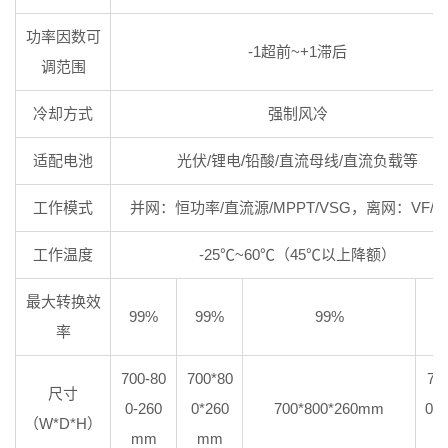
功率因数可
-1超前~+1滞后
调范围
冷却方式
强制风冷
适配电池
光伏/锂电/铅酸/直流母线/直流负载等
工作模式
并网：恒功率/直流源/MPPT/VSG，离网：VF/V
工作温度
-25℃~60℃（45℃以上降额）
最大转换效
99%
99%
99%
9
率
700-80
700*80
70
尺寸
0-260
0*260
700*800*260mm
0*
（W*D*H）
mm
mm